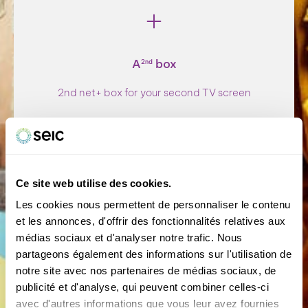
A
box
Fixed telephone line
2nd
As an option, your fixed line for only CHF 10/month with
2nd net+ box for your second TV screen
:
Free calls 24 hours a day on Swiss fixed and
mobile networks
120 minutes included to zone 1 countries
Telephone Shield to protect you from unwanted
calls
Replacement of your existing telephone line with
Ce site web utilise des cookies.
the option of keeping your number
Les cookies nous permettent de personnaliser le contenu
An integrated answering machine, which can be
interrogated remotely or via the Internet
et les annonces, d'offrir des fonctionnalités relatives aux
Manage your invoices online
médias sociaux et d'analyser notre trafic. Nous
partageons également des informations sur l'utilisation de
A
box
2nd
notre site avec nos partenaires de médias sociaux, de
Theme channel packages
Get an extra box for CHF 10.
publicité et d'analyse, qui peuvent combiner celles-ci
avec d'autres informations que vous leur avez fournies
Want even more channels?