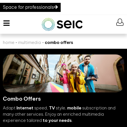
Space for professionals
home
multimedia
combo offers
-
-
Combo Offers
Adapt
Internet
speed,
TV
style,
mobile
subscription and
many other services. Enjoy an enriched multimedia
experience tailored
to your needs
.