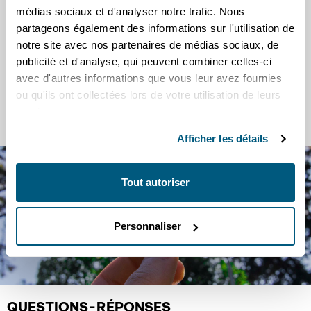
médias sociaux et d'analyser notre trafic. Nous
matériel de travail.
partageons également des informations sur l'utilisation de
De plus, c’est une entreprise formatrice agréée.
notre site avec nos partenaires de médias sociaux, de
publicité et d'analyse, qui peuvent combiner celles-ci
avec d'autres informations que vous leur avez fournies
Bleon Sahiti
ou qu'ils ont collectées lors de votre utilisation de leurs
Monteur réseaux
services.
Afficher les détails
S'ENGAGER
Tout autoriser
pour demain
Entreprise responsable, SEIC a intégré depuis de nombreuses
Personnaliser
années les principes du développement durable dans son
offre de services.
QUESTIONS-RÉPONSES