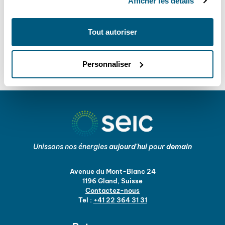
Afficher les détails
SEIC offre également des prestations dans les domaines de
l’
énergie
, de la
transition énergétique
, des
installations
et
du
multimédia
.
Tout autoriser
contactez-nous
Personnaliser
Unissons nos énergies
aujourd'hui
pour
demain
Avenue du Mont-Blanc 24
1196 Gland, Suisse
Contactez-nous
Tel :
+41 22 364 31 31