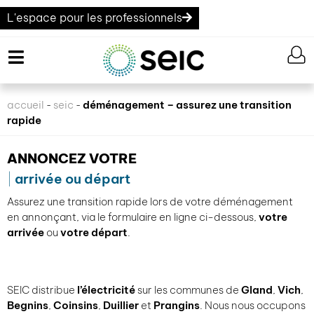
L'espace pour les professionnels
accueil
seic
déménagement – assurez une transition
-
-
rapide
ANNONCEZ VOTRE
arrivée ou départ
Assurez une transition rapide lors de votre déménagement
en annonçant, via le formulaire en ligne ci-dessous,
votre
arrivée
ou
votre départ
.
SEIC distribue
l’électricité
sur les communes de
Gland
,
Vich
,
Begnins
,
Coinsins
,
Duillier
et
Prangins
. Nous nous occupons