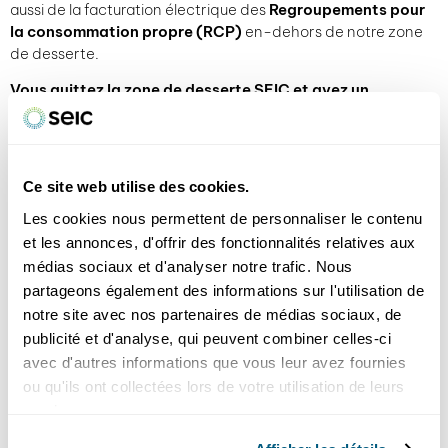
aussi de la facturation électrique des
Regroupements pour
la consommation propre
(RCP)
en-dehors de notre zone
de desserte.
Vous quittez la zone de desserte SEIC et avez un
abonnement multimédia ?
Pensez à le résilier ! Pour cela, il
vous suffit simplement de
nous contacter
.
Vous arrivez sur notre zone de desserte et souhaitez
Ce site web utilise des cookies.
souscrire un abonnement multimédia ?
Alors, profitez de
notre offre exclusive pour les nouveaux arrivants ! Consultez
Les cookies nous permettent de personnaliser le contenu
notre page
pour en savoir plus.
et les annonces, d'offrir des fonctionnalités relatives aux
médias sociaux et d'analyser notre trafic. Nous
Votre logement est éligible au téléréseau mais vous ne
partageons également des informations sur l'utilisation de
souhaitez pas en profiter ?
Contactez-nous
pour le résilier.
notre site avec nos partenaires de médias sociaux, de
publicité et d'analyse, qui peuvent combiner celles-ci
avec d'autres informations que vous leur avez fournies
SEIC
ou qu'ils ont collectées lors de votre utilisation de leurs
votre partenaire régional
services.
En plus de distribuer l’électricité sur sa zone de desserte,