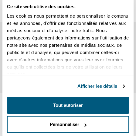
https://www.privateinternetaccess.com/fr/
Ce site web utilise des cookies.
Les cookies nous permettent de personnaliser le contenu
et les annonces, d'offrir des fonctionnalités relatives aux
médias sociaux et d'analyser notre trafic. Nous
5
partageons également des informations sur l'utilisation de
Mon adresse e-mail a-t-elle été piratée ?
notre site avec nos partenaires de médias sociaux, de
Il est toujours utile de vérifier si vos données personnelles ont
publicité et d'analyse, qui peuvent combiner celles-ci
été compromises. Avec notre outil de vérification d’e-mail,
avec d'autres informations que vous leur avez fournies
vous pouvez savoir, en quelques secondes, si votre adresse
ou qu'ils ont collectées lors de votre utilisation de leurs
figure dans une fuite de données connue.
Cliquez ici pour
services.
tester votre adresse e-mail
.
Afficher les détails
LIENS UTILES
Tout autoriser
pour vos achats en ligne en toute sécurité
Vérifier une entreprise :
zefix.ch
Personnaliser
Déclarer une arnaque en ligne :
suisse-