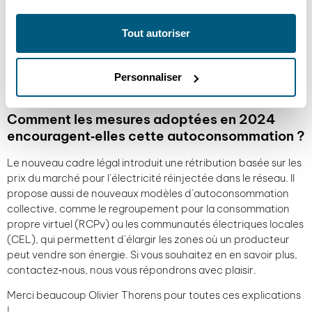
les consommateurs. Elle peut être utilisée en journée, par
exemple, pour chauffer ou ventiler un bâtiment. Et lorsque la
Tout autoriser
production dépasse les besoins, des batteries peuvent
stocker l’énergie pour une consommation différée, peut-être
en soirée.
Personnaliser
Comment les mesures adoptées en 2024
encouragent‑elles cette autoconsommation
?
Le nouveau cadre légal introduit une rétribution basée sur les
prix du marché pour l’électricité réinjectée dans le réseau. Il
propose aussi de nouveaux modèles d’autoconsommation
collective, comme le regroupement pour la consommation
propre virtuel (RCPv) ou les communautés électriques locales
(CEL), qui permettent d’élargir les zones où un producteur
peut vendre son énergie. Si vous souhaitez en en savoir plus,
contactez‑nous, nous vous répondrons avec plaisir.
Merci beaucoup Olivier Thorens pour toutes ces explications
!