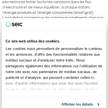
permettra de limiter les fortes variations dans les flux
d’électricité et de mieux équilibrer, à chaque instant,
l’énergie produite et l’énergie consommée (smartgrid).
L’installation progressive de compteurs intelligents chez nos
clients y contribue. D’ailleurs, ces compteurs vous
permettent aussi de suivre votre consommation et
d’identifier des économies possibles à travers votre espace
client. Une autre évolution imposée par la loi consiste à limiter
Ce site web utilise des cookies.
l’injection photovoltaïque des nouvelles installations lors des
Les cookies nous permettent de personnaliser le contenu
pics de production.
et les annonces, d'offrir des fonctionnalités relatives aux
médias sociaux et d'analyser notre trafic. Nous
partageons également des informations sur l'utilisation de
N’est-il pas indispensable de consommer
notre site avec nos partenaires de médias sociaux, de
l’électricité là où elle est produite, afin
publicité et d'analyse, qui peuvent combiner celles-ci
d’éviter des adaptations coûteuses des
avec d'autres informations que vous leur avez fournies
réseaux
?
ou qu'ils ont collectées lors de votre utilisation de leurs
Tout à fait. L’autoconsommation est au cœur de la transition.
services.
Utiliser directement l’énergie produite sur place est plus
Afficher les détails
efficace et avantageux, pour les propriétaires comme pour