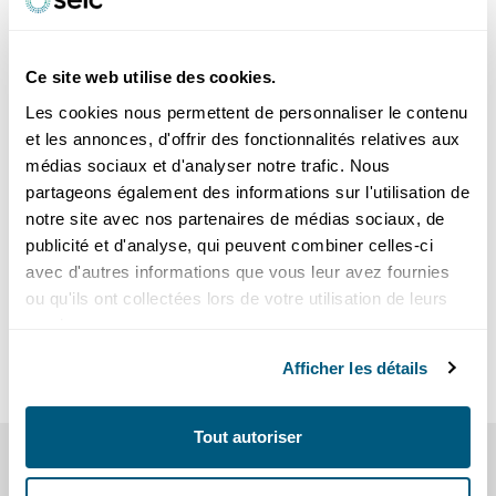
En général
En 2025, la facture annuelle globale d’électricité d’un
ménage vivant dans un appartement de 4 pièces
Ce site web utilise des cookies.
consommant 2’500 kWh par an passera :
Les cookies nous permettent de personnaliser le contenu
– à Gland: de CHF 821.09 en 2024 à CHF 771.04, soit une
et les annonces, d'offrir des fonctionnalités relatives aux
baisse d’environ 6.1%
médias sociaux et d'analyser notre trafic. Nous
– à Prangins: de CHF 781.09 en 2024 à CHF 731.04, soit une
partageons également des informations sur l'utilisation de
baisse d’environ 6.4%.
notre site avec nos partenaires de médias sociaux, de
publicité et d'analyse, qui peuvent combiner celles-ci
avec d'autres informations que vous leur avez fournies
Voir les tarifs 2025 détaillés:
ou qu'ils ont collectées lors de votre utilisation de leurs
Particuliers
(consommateurs de moins de 50’000 kWh/an)
services.
Entreprises
(consommateurs de plus de 50’000 kWh/an)
Afficher les détails
Tout autoriser
VOIR AUSSI
nos conseils et informations