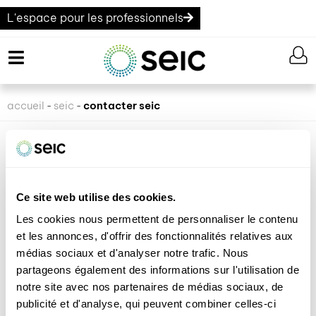
L'espace pour les professionnels
accueil
seic
contacter seic
-
-
CONTACTER SEIC
nos spécialistes vous répondent !
«
» indique les champs nécessaires
*
Ce site web utilise des cookies.
Les cookies nous permettent de personnaliser le contenu
et les annonces, d'offrir des fonctionnalités relatives aux
OBJET DE VOTRE DEMANDE
médias sociaux et d'analyser notre trafic. Nous
partageons également des informations sur l'utilisation de
notre site avec nos partenaires de médias sociaux, de
Conseils / Devis / Offres
publicité et d'analyse, qui peuvent combiner celles-ci