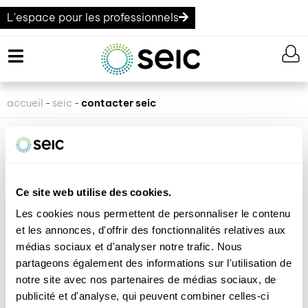
L'espace pour les professionnels
accueil
seic
contacter seic
-
-
CONTACTER SEIC
nos spécialistes vous répondent !
«
» indique les champs nécessaires
*
Ce site web utilise des cookies.
Les cookies nous permettent de personnaliser le contenu
et les annonces, d'offrir des fonctionnalités relatives aux
OBJET DE VOTRE DEMANDE
médias sociaux et d'analyser notre trafic. Nous
partageons également des informations sur l'utilisation de
notre site avec nos partenaires de médias sociaux, de
Conseils / Devis / Offres
publicité et d'analyse, qui peuvent combiner celles-ci