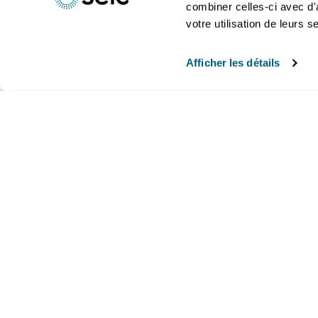
combiner celles-ci avec d'
votre utilisation de leurs s
Raccordement électrique
Déménagem
Afficher les détails
INDIQUEZ LE·S PRODUIT·S CONCERNÉ
énergies
transition é
Installations électriques
Sécurité