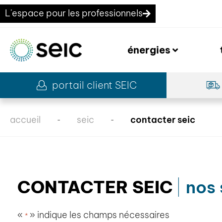
L'espace pour les professionnels
énergies
portail client SEIC
accueil
seic
contacter seic
-
-
CONTACTER SEIC
nos 
«
» indique les champs nécessaires
*