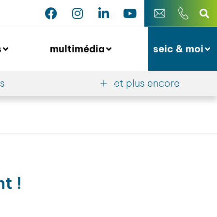
s
multimédia
seic & moi
es
et plus encore
t !