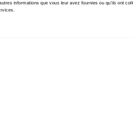
autres informations que vous leur avez fournies ou qu'ils ont col
ervices.
ent
Panne d'éclairage public
Dépan
·S*
nergétique
installations