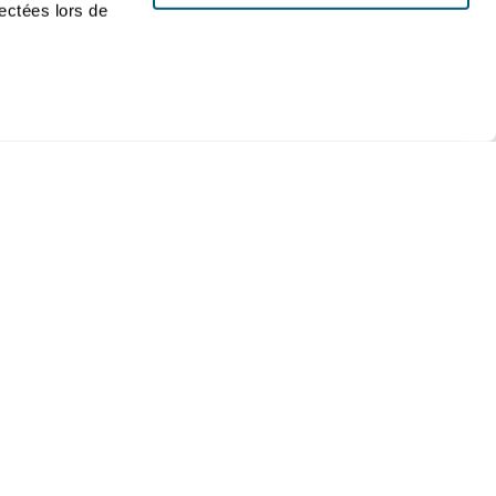
lectées lors de
nage électrique
Carrières
multimédia